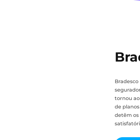
Bra
Bradesco 
segurador
tornou ao
de planos
detêm os 
satisfatór